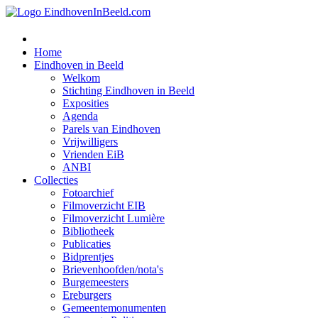
Home
Eindhoven in Beeld
Welkom
Stichting Eindhoven in Beeld
Exposities
Agenda
Parels van Eindhoven
Vrijwilligers
Vrienden EiB
ANBI
Collecties
Fotoarchief
Filmoverzicht EIB
Filmoverzicht Lumière
Bibliotheek
Publicaties
Bidprentjes
Brievenhoofden/nota's
Burgemeesters
Ereburgers
Gemeentemonumenten