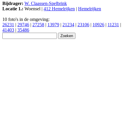
Bijdrager:
W. Claassen-Spelbrink
Locatie 1.:
Woensel |
412 Hemelrijken
|
Hemelrijken
10 foto's in de omgeving:
26231
|
29746
|
27258
|
13979
|
21234
|
23106
|
10926
|
11231
|
41403
|
35486