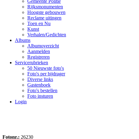
Gemeente Politie
Rijksmonumenten
Hoogste gebouwen
Reclame uitingen
Toen en Nu
Kunst
Verhalen/Gedichten
Albums
Albumoverzicht
Aanmelden
Registreren
Servicerubrieken
50 Nieuwste foto's
Foto's per bijdrager
Diverse links
Gastenboek
Foto's bestellen
Foto insturen
Login
Fotonr.:
26230