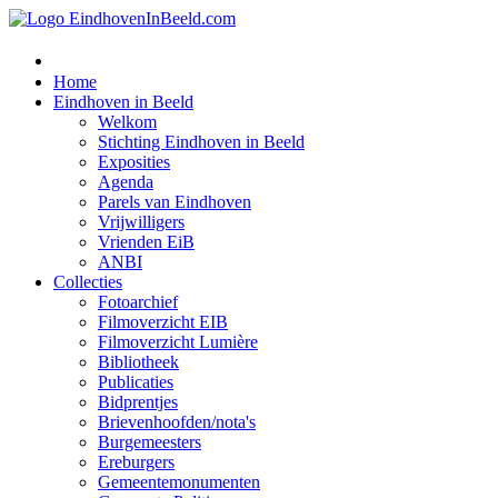
Home
Eindhoven in Beeld
Welkom
Stichting Eindhoven in Beeld
Exposities
Agenda
Parels van Eindhoven
Vrijwilligers
Vrienden EiB
ANBI
Collecties
Fotoarchief
Filmoverzicht EIB
Filmoverzicht Lumière
Bibliotheek
Publicaties
Bidprentjes
Brievenhoofden/nota's
Burgemeesters
Ereburgers
Gemeentemonumenten