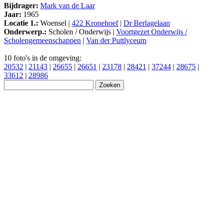
Bijdrager:
Mark van de Laar
Jaar:
1965
Locatie 1.:
Woensel |
422 Kronehoef
|
Dr Berlagelaan
Onderwerp.:
Scholen / Onderwijs |
Voortgezet Onderwijs /
Scholengemeenschappen
|
Van der Puttlyceum
10 foto's in de omgeving:
20532
|
21143
|
26655
|
26651
|
23178
|
28421
|
37244
|
28675
|
33612
|
28986