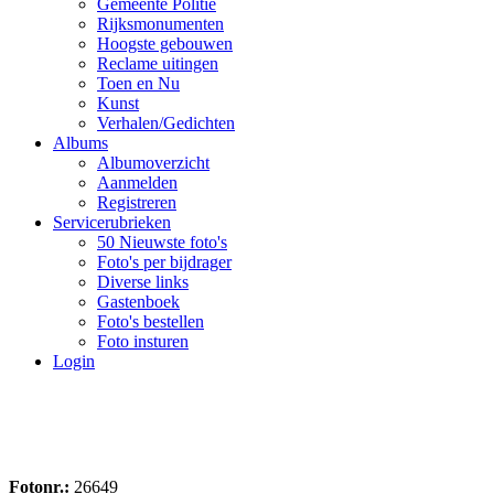
Gemeente Politie
Rijksmonumenten
Hoogste gebouwen
Reclame uitingen
Toen en Nu
Kunst
Verhalen/Gedichten
Albums
Albumoverzicht
Aanmelden
Registreren
Servicerubrieken
50 Nieuwste foto's
Foto's per bijdrager
Diverse links
Gastenboek
Foto's bestellen
Foto insturen
Login
Fotonr.:
26649