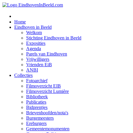
Home
Eindhoven in Beeld
Welkom
Stichting Eindhoven in Beeld
Exposities
Agenda
Parels van Eindhoven
Vrijwilligers
Vrienden EiB
ANBI
Collecties
Fotoarchief
Filmoverzicht EIB
Filmoverzicht Lumière
Bibliotheek
Publicaties
Bidprentjes
Brievenhoofden/nota's
Burgemeesters
Ereburgers
Gemeentemonumenten