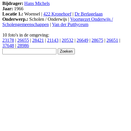
Bijdrager:
Hans Michels
Jaar:
1966
Locatie 1.:
Woensel |
422 Kronehoef
|
Dr Berlagelaan
Onderwerp.:
Scholen / Onderwijs |
Voortgezet Onderwijs /
Scholengemeenschappen
|
Van der Puttlyceum
10 foto's in de omgeving:
23178
|
26655
|
28421
|
21143
|
20532
|
26649
|
28675
|
26651
|
37648
|
28986