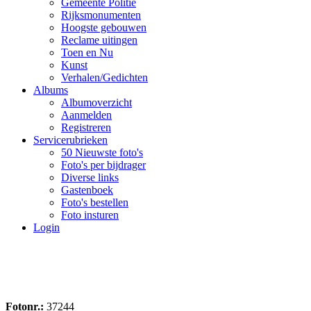
Gemeente Politie
Rijksmonumenten
Hoogste gebouwen
Reclame uitingen
Toen en Nu
Kunst
Verhalen/Gedichten
Albums
Albumoverzicht
Aanmelden
Registreren
Servicerubrieken
50 Nieuwste foto's
Foto's per bijdrager
Diverse links
Gastenboek
Foto's bestellen
Foto insturen
Login
Fotonr.:
37244