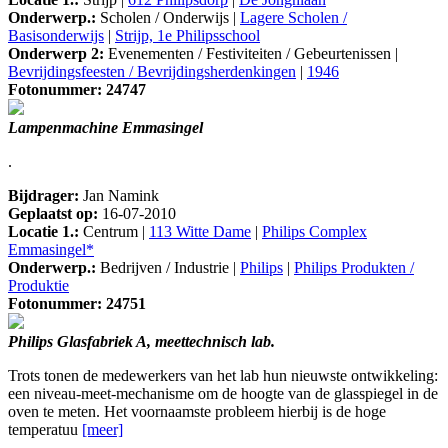
Onderwerp.:
Scholen / Onderwijs |
Lagere Scholen /
Basisonderwijs
|
Strijp, 1e Philipsschool
Onderwerp 2:
Evenementen / Festiviteiten / Gebeurtenissen |
Bevrijdingsfeesten / Bevrijdingsherdenkingen
|
1946
Fotonummer: 24747
Lampenmachine Emmasingel
.
Bijdrager:
Jan Namink
Geplaatst op:
16-07-2010
Locatie 1.:
Centrum |
113 Witte Dame
|
Philips Complex
Emmasingel*
Onderwerp.:
Bedrijven / Industrie |
Philips
|
Philips Produkten /
Produktie
Fotonummer: 24751
Philips Glasfabriek A, meettechnisch lab.
Trots tonen de medewerkers van het lab hun nieuwste ontwikkeling:
een niveau-meet-mechanisme om de hoogte van de glasspiegel in de
oven te meten. Het voornaamste probleem hierbij is de hoge
temperatuu
[meer]