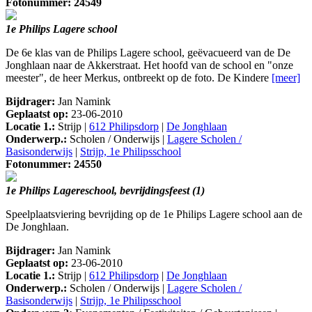
Fotonummer: 24549
1e Philips Lagere school
De 6e klas van de Philips Lagere school, geëvacueerd van de De
Jonghlaan naar de Akkerstraat. Het hoofd van de school en "onze
meester", de heer Merkus, ontbreekt op de foto. De Kindere
[meer]
Bijdrager:
Jan Namink
Geplaatst op:
23-06-2010
Locatie 1.:
Strijp |
612 Philipsdorp
|
De Jonghlaan
Onderwerp.:
Scholen / Onderwijs |
Lagere Scholen /
Basisonderwijs
|
Strijp, 1e Philipsschool
Fotonummer: 24550
1e Philips Lagereschool, bevrijdingsfeest (1)
Speelplaatsviering bevrijding op de 1e Philips Lagere school aan de
De Jonghlaan.
Bijdrager:
Jan Namink
Geplaatst op:
23-06-2010
Locatie 1.:
Strijp |
612 Philipsdorp
|
De Jonghlaan
Onderwerp.:
Scholen / Onderwijs |
Lagere Scholen /
Basisonderwijs
|
Strijp, 1e Philipsschool