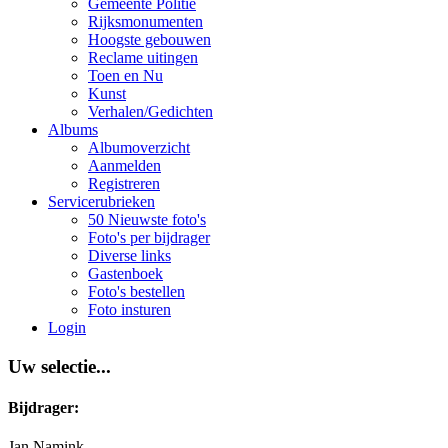
Gemeente Politie
Rijksmonumenten
Hoogste gebouwen
Reclame uitingen
Toen en Nu
Kunst
Verhalen/Gedichten
Albums
Albumoverzicht
Aanmelden
Registreren
Servicerubrieken
50 Nieuwste foto's
Foto's per bijdrager
Diverse links
Gastenboek
Foto's bestellen
Foto insturen
Login
Uw selectie...
Bijdrager:
Jan Namink