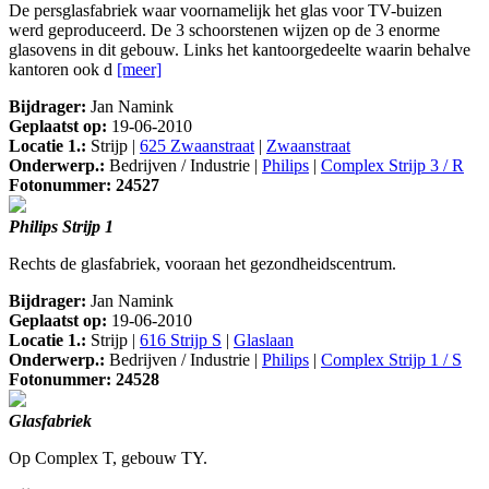
De persglasfabriek waar voornamelijk het glas voor TV-buizen
werd geproduceerd. De 3 schoorstenen wijzen op de 3 enorme
glasovens in dit gebouw. Links het kantoorgedeelte waarin behalve
kantoren ook d
[meer]
Bijdrager:
Jan Namink
Geplaatst op:
19-06-2010
Locatie 1.:
Strijp |
625 Zwaanstraat
|
Zwaanstraat
Onderwerp.:
Bedrijven / Industrie |
Philips
|
Complex Strijp 3 / R
Fotonummer: 24527
Philips Strijp 1
Rechts de glasfabriek, vooraan het gezondheidscentrum.
Bijdrager:
Jan Namink
Geplaatst op:
19-06-2010
Locatie 1.:
Strijp |
616 Strijp S
|
Glaslaan
Onderwerp.:
Bedrijven / Industrie |
Philips
|
Complex Strijp 1 / S
Fotonummer: 24528
Glasfabriek
Op Complex T, gebouw TY.