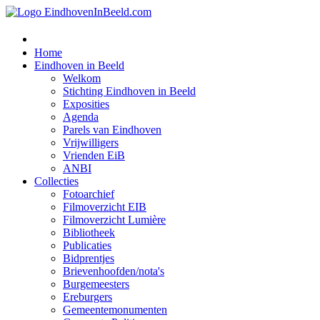
Home
Eindhoven in Beeld
Welkom
Stichting Eindhoven in Beeld
Exposities
Agenda
Parels van Eindhoven
Vrijwilligers
Vrienden EiB
ANBI
Collecties
Fotoarchief
Filmoverzicht EIB
Filmoverzicht Lumière
Bibliotheek
Publicaties
Bidprentjes
Brievenhoofden/nota's
Burgemeesters
Ereburgers
Gemeentemonumenten