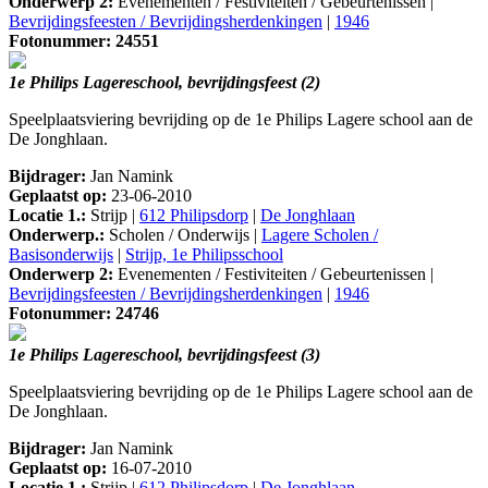
Onderwerp 2:
Evenementen / Festiviteiten / Gebeurtenissen |
Bevrijdingsfeesten / Bevrijdingsherdenkingen
|
1946
Fotonummer: 24551
1e Philips Lagereschool, bevrijdingsfeest (2)
Speelplaatsviering bevrijding op de 1e Philips Lagere school aan de
De Jonghlaan.
Bijdrager:
Jan Namink
Geplaatst op:
23-06-2010
Locatie 1.:
Strijp |
612 Philipsdorp
|
De Jonghlaan
Onderwerp.:
Scholen / Onderwijs |
Lagere Scholen /
Basisonderwijs
|
Strijp, 1e Philipsschool
Onderwerp 2:
Evenementen / Festiviteiten / Gebeurtenissen |
Bevrijdingsfeesten / Bevrijdingsherdenkingen
|
1946
Fotonummer: 24746
1e Philips Lagereschool, bevrijdingsfeest (3)
Speelplaatsviering bevrijding op de 1e Philips Lagere school aan de
De Jonghlaan.
Bijdrager:
Jan Namink
Geplaatst op:
16-07-2010
Locatie 1.:
Strijp |
612 Philipsdorp
|
De Jonghlaan