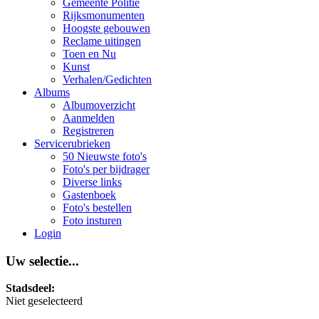
Gemeente Politie
Rijksmonumenten
Hoogste gebouwen
Reclame uitingen
Toen en Nu
Kunst
Verhalen/Gedichten
Albums
Albumoverzicht
Aanmelden
Registreren
Servicerubrieken
50 Nieuwste foto's
Foto's per bijdrager
Diverse links
Gastenboek
Foto's bestellen
Foto insturen
Login
Uw selectie...
Stadsdeel:
Niet geselecteerd