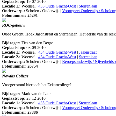
Geplaatst op:
19-07-2010
Locatie 1.:
Woensel |
435 Oude Gracht-Oost
|
Sterrenlaan
Onderwerp.:
Scholen / Onderwijs |
Voortgezet Onderwijs / Schole
Fotonummer: 25291
ROC-gebouw
Oude Gracht. Hoek Jasonstraat en Sterrenlaan. Het eerste van de re
Bijdrager:
Ties van den Berge
Geplaatst op:
08-09-2010
Locatie 1.:
Woensel |
434 Oude Gracht-West
|
Jasonstraat
Locatie 2.:
Woensel |
434 Oude Gracht-West
|
Sterrenlaan
Onderwerp.:
Scholen / Onderwijs |
Beroepsonderwijs / Nijverheids
Fotonummer: 26754
Novalis College
Vroeger stond hier toch het Eckartcollege?
Bijdrager:
Mark van de Laar
Geplaatst op:
28-12-2010
Locatie 1.:
Woensel |
435 Oude Gracht-Oost
|
Sterrenlaan
Onderwerp.:
Scholen / Onderwijs |
Voortgezet Onderwijs / Schole
Fotonummer: 27886