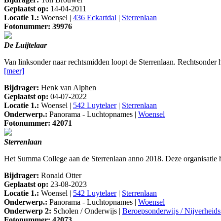
Geplaatst op:
14-04-2011
Locatie 1.:
Woensel |
436 Eckartdal
|
Sterrenlaan
Fotonummer: 39976
De Luijtelaar
Van linksonder naar rechtsmidden loopt de Sterrenlaan. Rechtsonder
[meer]
Bijdrager:
Henk van Alphen
Geplaatst op:
04-07-2022
Locatie 1.:
Woensel |
542 Luytelaer
|
Sterrenlaan
Onderwerp.:
Panorama - Luchtopnames |
Woensel
Fotonummer: 42071
Sterrenlaan
Het Summa College aan de Sterrenlaan anno 2018. Deze organisatie 
Bijdrager:
Ronald Otter
Geplaatst op:
23-08-2023
Locatie 1.:
Woensel |
542 Luytelaer
|
Sterrenlaan
Onderwerp.:
Panorama - Luchtopnames |
Woensel
Onderwerp 2:
Scholen / Onderwijs |
Beroepsonderwijs / Nijverheid
Fotonummer: 42073