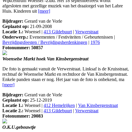
Wijkcentrum Woensel -Zuid. Het 18 septemberfeest wordt
afgesloten met gezellige muziek van het draaiorgel van het Labre
Huis. Kinderen uit
[meer]
Bijdrager:
Gerard van de Vorle
Geplaatst op:
21-09-2008
Locatie 1.:
Woensel |
413 Gildebuurt
|
Verwerstraat
Onderwerp.:
Evenementen / Festiviteiten / Gebeurtenissen |
Bevrijdingsfeesten / Bevrijdingsherdenkingen
|
1976
Fotonummer: 50857
Woenselse Markt hoek Van Kinsbergenstraat
De foto is gemaakt vanuit de Verwerstraat. Linksaf is de Kruisstraat,
rechtsaf de Woenselse Markt en rechtdoor de Van Kinsbergenstraat.
Enkele panden staan er nog. Het jaar van de foto is onbekend, ma
[meer]
Bijdrager:
Gerard van de Vorle
Geplaatst op:
25-12-2019
Locatie 1.:
Woensel |
412 Hemelrijken
|
Van Kinsbergenstraat
Locatie 2.:
Woensel |
413 Gildebuurt
|
Verwerstraat
Fotonummer: 20083
O.K.U.gebouwtje