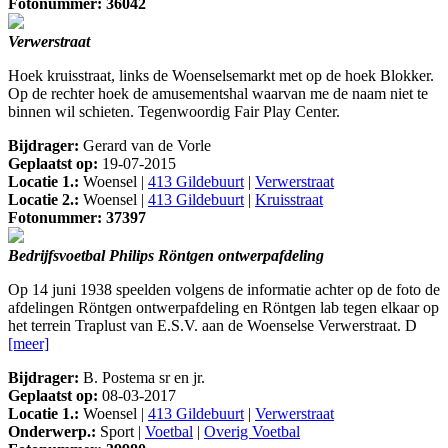
Fotonummer: 36042
Verwerstraat
Hoek kruisstraat, links de Woenselsemarkt met op de hoek Blokker.
Op de rechter hoek de amusementshal waarvan me de naam niet te
binnen wil schieten. Tegenwoordig Fair Play Center.
Bijdrager:
Gerard van de Vorle
Geplaatst op:
19-07-2015
Locatie 1.:
Woensel |
413 Gildebuurt
|
Verwerstraat
Locatie 2.:
Woensel |
413 Gildebuurt
|
Kruisstraat
Fotonummer: 37397
Bedrijfsvoetbal Philips Röntgen ontwerpafdeling
Op 14 juni 1938 speelden volgens de informatie achter op de foto de
afdelingen Röntgen ontwerpafdeling en Röntgen lab tegen elkaar op
het terrein Traplust van E.S.V. aan de Woenselse Verwerstraat. D
[meer]
Bijdrager:
B. Postema sr en jr.
Geplaatst op:
08-03-2017
Locatie 1.:
Woensel |
413 Gildebuurt
|
Verwerstraat
Onderwerp.:
Sport |
Voetbal
|
Overig Voetbal