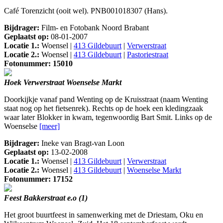
Café Torenzicht (ooit wel). PNB001018307 (Hans).
Bijdrager:
Film- en Fotobank Noord Brabant
Geplaatst op:
08-01-2007
Locatie 1.:
Woensel |
413 Gildebuurt
|
Verwerstraat
Locatie 2.:
Woensel |
413 Gildebuurt
|
Pastoriestraat
Fotonummer: 15010
Hoek Verwerstraat Woenselse Markt
Doorkijkje vanaf pand Wenting op de Kruisstraat (naam Wenting
staat nog op het fietsenrek). Rechts op de hoek een kledingzaak
waar later Blokker in kwam, tegenwoordig Bart Smit. Links op de
Woenselse
[meer]
Bijdrager:
Ineke van Bragt-van Loon
Geplaatst op:
13-02-2008
Locatie 1.:
Woensel |
413 Gildebuurt
|
Verwerstraat
Locatie 2.:
Woensel |
413 Gildebuurt
|
Woenselse Markt
Fotonummer: 17152
Feest Bakkerstraat e.o (1)
Het groot buurtfeest in samenwerking met de Driestam, Oku en