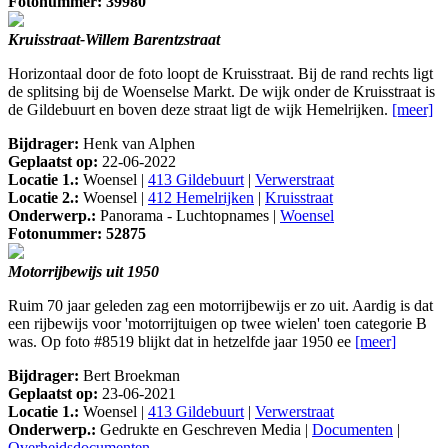
Fotonummer: 39980
Kruisstraat-Willem Barentzstraat
Horizontaal door de foto loopt de Kruisstraat. Bij de rand rechts ligt
de splitsing bij de Woenselse Markt. De wijk onder de Kruisstraat is
de Gildebuurt en boven deze straat ligt de wijk Hemelrijken.
[meer]
Bijdrager:
Henk van Alphen
Geplaatst op:
22-06-2022
Locatie 1.:
Woensel |
413 Gildebuurt
|
Verwerstraat
Locatie 2.:
Woensel |
412 Hemelrijken
|
Kruisstraat
Onderwerp.:
Panorama - Luchtopnames |
Woensel
Fotonummer: 52875
Motorrijbewijs uit 1950
Ruim 70 jaar geleden zag een motorrijbewijs er zo uit. Aardig is dat
een rijbewijs voor 'motorrijtuigen op twee wielen' toen categorie B
was. Op foto #8519 blijkt dat in hetzelfde jaar 1950 ee
[meer]
Bijdrager:
Bert Broekman
Geplaatst op:
23-06-2021
Locatie 1.:
Woensel |
413 Gildebuurt
|
Verwerstraat
Onderwerp.:
Gedrukte en Geschreven Media |
Documenten
|
Overheidsdocumenten