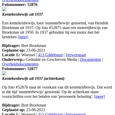
Fotonummer: 52876
Kentekenbewijs uit 1937
Een kentekenbewijs, toen 'nummerbewijs' genoemd, van Hendrik
Broekman uit 1937. Op foto #52875 staat een motorrijbewijs van
Broekman uit 1950. In 1937 gebruikte hij een motor met het
kenteken
[meer]
Bijdrager:
Bert Broekman
Geplaatst op:
23-06-2021
Locatie 1.:
Woensel |
413 Gildebuurt
|
Verwerstraat
Onderwerp.:
Gedrukte en Geschreven Media |
Documenten
|
Overheidsdocumenten
Fotonummer: 52877
Kentekenbewijs uit 1937 (achterkant)
Op foto #52876 staat de voorkant van dit kentekenbewijs. Dat werd
in die tijd 'nummerbewijs' genoemd. Op de achterkant staan
voorschriften over het betalen van 'personeele belasting'.
[meer]
Bijdrager:
Bert Broekman
Geplaatst op:
23-06-2021
Locatie 1.:
Woensel |
413 Gildebuurt
|
Verwerstraat