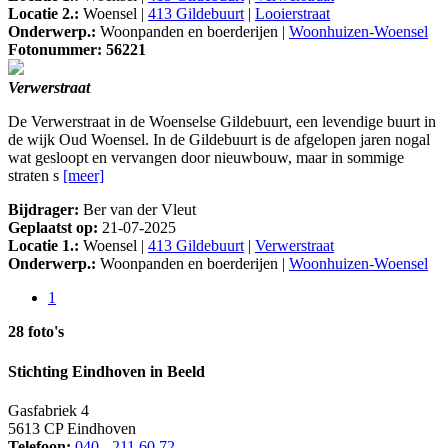
Locatie 2.:
Woensel |
413 Gildebuurt
|
Looierstraat
Onderwerp.:
Woonpanden en boerderijen |
Woonhuizen-Woensel
Fotonummer: 56221
Verwerstraat
De Verwerstraat in de Woenselse Gildebuurt, een levendige buurt in
de wijk Oud Woensel. In de Gildebuurt is de afgelopen jaren nogal
wat gesloopt en vervangen door nieuwbouw, maar in sommige
straten s
[meer]
Bijdrager:
Ber van der Vleut
Geplaatst op:
21-07-2025
Locatie 1.:
Woensel |
413 Gildebuurt
|
Verwerstraat
Onderwerp.:
Woonpanden en boerderijen |
Woonhuizen-Woensel
1
28 foto's
Stichting Eindhoven in Beeld
Gasfabriek 4
5613 CP Eindhoven
Telefoon:
040 - 211 60 72