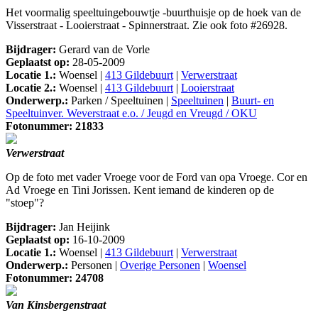
Het voormalig speeltuingebouwtje -buurthuisje op de hoek van de
Visserstraat - Looierstraat - Spinnerstraat. Zie ook foto #26928.
Bijdrager:
Gerard van de Vorle
Geplaatst op:
28-05-2009
Locatie 1.:
Woensel |
413 Gildebuurt
|
Verwerstraat
Locatie 2.:
Woensel |
413 Gildebuurt
|
Looierstraat
Onderwerp.:
Parken / Speeltuinen |
Speeltuinen
|
Buurt- en
Speeltuinver. Weverstraat e.o. / Jeugd en Vreugd / OKU
Fotonummer: 21833
Verwerstraat
Op de foto met vader Vroege voor de Ford van opa Vroege. Cor en
Ad Vroege en Tini Jorissen. Kent iemand de kinderen op de
"stoep"?
Bijdrager:
Jan Heijink
Geplaatst op:
16-10-2009
Locatie 1.:
Woensel |
413 Gildebuurt
|
Verwerstraat
Onderwerp.:
Personen |
Overige Personen
|
Woensel
Fotonummer: 24708
Van Kinsbergenstraat