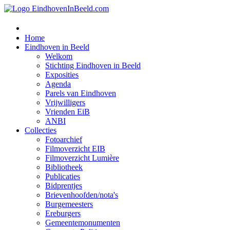
Home
Eindhoven in Beeld
Welkom
Stichting Eindhoven in Beeld
Exposities
Agenda
Parels van Eindhoven
Vrijwilligers
Vrienden EiB
ANBI
Collecties
Fotoarchief
Filmoverzicht EIB
Filmoverzicht Lumière
Bibliotheek
Publicaties
Bidprentjes
Brievenhoofden/nota's
Burgemeesters
Ereburgers
Gemeentemonumenten