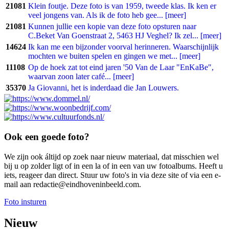
21081
Klein foutje. Deze foto is van 1959, tweede klas. Ik ken er
veel jongens van. Als ik de foto heb gee... [meer]
21081
Kunnen jullie een kopie van deze foto opsturen naar
C.Beket Van Goenstraat 2, 5463 HJ Veghel? Ik zel... [meer]
14624
Ik kan me een bijzonder voorval herinneren. Waarschijnlijk
mochten we buiten spelen en gingen we met... [meer]
11108
Op de hoek zat tot eind jaren '50 Van de Laar "EnKaBe",
waarvan zoon later café... [meer]
35370
Ja Giovanni, het is inderdaad die Jan Louwers.
Ook een goede foto?
We zijn ook áltijd op zoek naar nieuw materiaal, dat misschien wel
bij u op zolder ligt of in een la of in een van uw fotoalbums. Heeft u
iets, reageer dan direct. Stuur uw foto's in via deze site of via een e-
mail aan redactie@eindhoveninbeeld.com.
Foto insturen
Nieuw