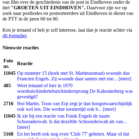
van film over de geschiedenis van de post in Eindhoven onder de
titel
"GROETEN UIT EINDHOVEN".
Daarvoor zijn we op
zoek naar postbodes en postsorteerders uit Eindhoven in dienst van
de PTT in de jaren 60 tot 80.
Ken je iemand of heb je zelf interesse, laat dan je reactie achter via
dit formulier
.
Nieuwste reacties
Foto
Reactie
nr.
11045
Op nummer 15 (hoek met St. Martinusstraat) woonde dus
Francien Engels. Zij woonde daar samen met ene... [meer]
485
Weet iemand of hier in 1970
weeshuis/kindertehuis/kinderopvang De Kabouterberg was
gevestigd?
2716
Hoi Martin. Toon van Erp zegt je dan hoogstwaarschijnlijk
ook wel iets. Die werkte toentertijd ook b... [meer]
11045
Ik zie bij een reactie van Frank Engels de naam
Schoonderwalt. Is dat dezelfde Schoonderwalt als van...
[meer]
5168
En het heeft ook nog even 'Club 77' geheten. Maar of dat