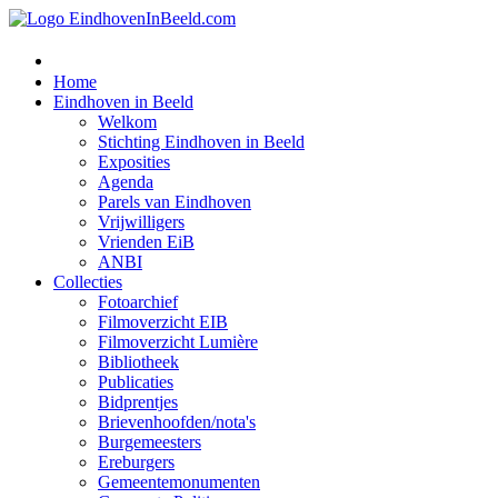
Home
Eindhoven in Beeld
Welkom
Stichting Eindhoven in Beeld
Exposities
Agenda
Parels van Eindhoven
Vrijwilligers
Vrienden EiB
ANBI
Collecties
Fotoarchief
Filmoverzicht EIB
Filmoverzicht Lumière
Bibliotheek
Publicaties
Bidprentjes
Brievenhoofden/nota's
Burgemeesters
Ereburgers
Gemeentemonumenten