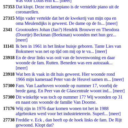
was vóór Louis erin k... [meer]
57353
Dat klopt. Deze reclamepiano is de vernielde piano uit de
coronarellen.
27315
Mijn vader vertelde dat het de kwekerij van mijn opa en
oma Meulendijks is geweest. De dame op de fo... [meer]
2341
Grootouders Johan (Jan?) Hendrik Brouwer en Theodora
(Doortje) Beckman (Beekman) woonden met hun gez...
[meer]
11141
Ik ben in 1961 in het linkse huisje geboren. Tante Lies van
Boksmeer was net op tijd om mij op te va... [meer]
23918
En de deur links was ooit van de bovenwoning en daar
woonde de fam. Rutten. Beneden was een autozaak...
[meer]
23918
Wat ben ik vaak in dit huis geweest. Hier woonde rond
1966 mijn kameraad Peter van de Heuvel samen m... [meer]
57300
Fam. Van Laarhoven woonde op nummer 17, voorbij de
brede gang. En Peer van de Glascentrale woont ind... [meer]
57300
Dit winkeltje was toch op nummer 17? Wij woonden op 31
en naast ons woonde de familie Van Doorne.
17176
Wiij zijn in 1976 daar komen wonen tot het in 1988
afgebroken werd voor het industrieterrein. Superl... [meer]
27738
Freddie v. Eck , dan heeft op de hoek links de fam. De Rijt
gewoond. Klopt dat?