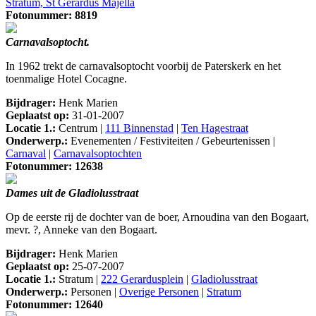
Stratum, St Gerardus Majella
Fotonummer: 8819
Carnavalsoptocht.
In 1962 trekt de carnavalsoptocht voorbij de Paterskerk en het
toenmalige Hotel Cocagne.
Bijdrager:
Henk Marien
Geplaatst op:
31-01-2007
Locatie 1.:
Centrum |
111 Binnenstad
|
Ten Hagestraat
Onderwerp.:
Evenementen / Festiviteiten / Gebeurtenissen |
Carnaval
|
Carnavalsoptochten
Fotonummer: 12638
Dames uit de Gladiolusstraat
Op de eerste rij de dochter van de boer, Arnoudina van den Bogaart,
mevr. ?, Anneke van den Bogaart.
Bijdrager:
Henk Marien
Geplaatst op:
25-07-2007
Locatie 1.:
Stratum |
222 Gerardusplein
|
Gladiolusstraat
Onderwerp.:
Personen |
Overige Personen
|
Stratum
Fotonummer: 12640