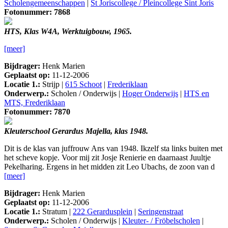
Scholengemeenschappen
|
St Joriscollege / Pleincollege Sint Joris
Fotonummer: 7868
HTS, Klas W4A, Werktuigbouw, 1965.
[meer]
Bijdrager:
Henk Marien
Geplaatst op:
11-12-2006
Locatie 1.:
Strijp |
615 Schoot
|
Frederiklaan
Onderwerp.:
Scholen / Onderwijs |
Hoger Onderwijs
|
HTS en
MTS, Frederiklaan
Fotonummer: 7870
Kleuterschool Gerardus Majella, klas 1948.
Dit is de klas van juffrouw Ans van 1948. Ikzelf sta links buiten met
het scheve kopje. Voor mij zit Josje Renierie en daarnaast Juultje
Pekelharing. Ergens in het midden zit Leo Ubachs, de zoon van d
[meer]
Bijdrager:
Henk Marien
Geplaatst op:
11-12-2006
Locatie 1.:
Stratum |
222 Gerardusplein
|
Seringenstraat
Onderwerp.:
Scholen / Onderwijs |
Kleuter- / Fröbelscholen
|