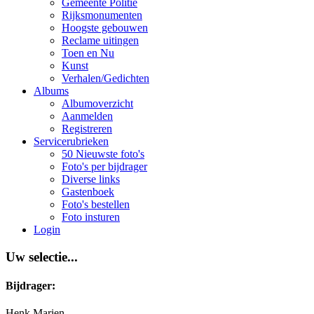
Gemeente Politie
Rijksmonumenten
Hoogste gebouwen
Reclame uitingen
Toen en Nu
Kunst
Verhalen/Gedichten
Albums
Albumoverzicht
Aanmelden
Registreren
Servicerubrieken
50 Nieuwste foto's
Foto's per bijdrager
Diverse links
Gastenboek
Foto's bestellen
Foto insturen
Login
Uw selectie...
Bijdrager:
Henk Marien