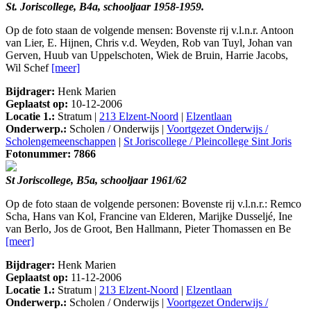
St. Joriscollege, B4a, schooljaar 1958-1959.
Op de foto staan de volgende mensen: Bovenste rij v.l.n.r. Antoon
van Lier, E. Hijnen, Chris v.d. Weyden, Rob van Tuyl, Johan van
Gerven, Huub van Uppelschoten, Wiek de Bruin, Harrie Jacobs,
Wil Schef
[meer]
Bijdrager:
Henk Marien
Geplaatst op:
10-12-2006
Locatie 1.:
Stratum |
213 Elzent-Noord
|
Elzentlaan
Onderwerp.:
Scholen / Onderwijs |
Voortgezet Onderwijs /
Scholengemeenschappen
|
St Joriscollege / Pleincollege Sint Joris
Fotonummer: 7866
St Joriscollege, B5a, schooljaar 1961/62
Op de foto staan de volgende personen: Bovenste rij v.l.n.r.: Remco
Scha, Hans van Kol, Francine van Elderen, Marijke Dusseljé, Ine
van Berlo, Jos de Groot, Ben Hallmann, Pieter Thomassen en Be
[meer]
Bijdrager:
Henk Marien
Geplaatst op:
11-12-2006
Locatie 1.:
Stratum |
213 Elzent-Noord
|
Elzentlaan
Onderwerp.:
Scholen / Onderwijs |
Voortgezet Onderwijs /