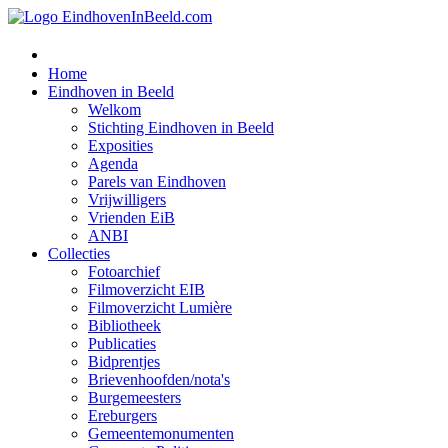
Home
Eindhoven in Beeld
Welkom
Stichting Eindhoven in Beeld
Exposities
Agenda
Parels van Eindhoven
Vrijwilligers
Vrienden EiB
ANBI
Collecties
Fotoarchief
Filmoverzicht EIB
Filmoverzicht Lumière
Bibliotheek
Publicaties
Bidprentjes
Brievenhoofden/nota's
Burgemeesters
Ereburgers
Gemeentemonumenten