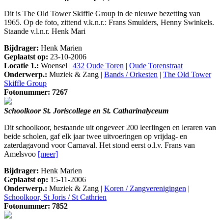
Dit is The Old Tower Skiffle Group in de nieuwe bezetting van
1965. Op de foto, zittend v.k.n.r.: Frans Smulders, Henny Swinkels.
Staande v.l.n.r. Henk Mari
Bijdrager:
Henk Marien
Geplaatst op:
23-10-2006
Locatie 1.:
Woensel |
432 Oude Toren
|
Oude Torenstraat
Onderwerp.:
Muziek & Zang |
Bands / Orkesten
|
The Old Tower
Skiffle Group
Fotonummer: 7267
Schoolkoor St. Joriscollege en St. Catharinalyceum
Dit schoolkoor, bestaande uit ongeveer 200 leerlingen en leraren van
beide scholen, gaf elk jaar twee uitvoeringen op vrijdag- en
zaterdagavond voor Carnaval. Het stond eerst o.l.v. Frans van
Amelsvoo
[meer]
Bijdrager:
Henk Marien
Geplaatst op:
15-11-2006
Onderwerp.:
Muziek & Zang |
Koren / Zangverenigingen
|
Schoolkoor, St Joris / St Cathrien
Fotonummer: 7852