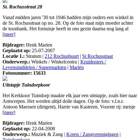
St. Rochusstraat 28
Vanaf midden jaren '30 tot 1946 hadden mijn ouders een winkel in
de St. Rochusstraat op no. 28. Op de foto staat mijn moeder achter
de toonbank. Het fornuisje heeft in ons gezin daarna nog lang al
[meer]
Bijdrager:
Henk Marien
Geplaatst op:
25-07-2007
Locatie 1.:
Stratum |
212 Rochusbuurt
|
St Rochusstraat
Onderwerp.:
Winkels / Winkelcentra |
Kruideniers /
Levensmiddelen / Supermarkten
|
Mariën
Fotonummer: 15633
Uitstapje Tuindorpkoor
Het Kerkkoor Tuindorp maakte elk jaar een uitstapje, zoals hier naar
Antwerpen. Het werden altijd dolle dagen. Op de foto: v.l.n.r.
Antoon Maessen (dirigent), Harrie van Kasteren. Voorste rij: meisje
[meer]
Bijdrager:
Henk Marien
Geplaatst op:
22-04-2008
Onderwerp.:
Muziek & Zang |
Koren / Zangverenigingen
|
Tuindorpkoor