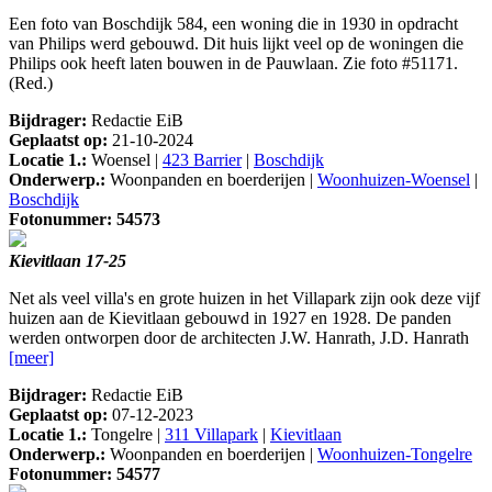
Een foto van Boschdijk 584, een woning die in 1930 in opdracht
van Philips werd gebouwd. Dit huis lijkt veel op de woningen die
Philips ook heeft laten bouwen in de Pauwlaan. Zie foto #51171.
(Red.)
Bijdrager:
Redactie EiB
Geplaatst op:
21-10-2024
Locatie 1.:
Woensel |
423 Barrier
|
Boschdijk
Onderwerp.:
Woonpanden en boerderijen |
Woonhuizen-Woensel
|
Boschdijk
Fotonummer: 54573
Kievitlaan 17-25
Net als veel villa's en grote huizen in het Villapark zijn ook deze vijf
huizen aan de Kievitlaan gebouwd in 1927 en 1928. De panden
werden ontworpen door de architecten J.W. Hanrath, J.D. Hanrath
[meer]
Bijdrager:
Redactie EiB
Geplaatst op:
07-12-2023
Locatie 1.:
Tongelre |
311 Villapark
|
Kievitlaan
Onderwerp.:
Woonpanden en boerderijen |
Woonhuizen-Tongelre
Fotonummer: 54577