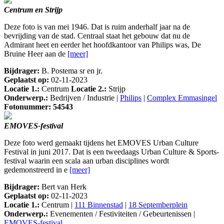
Centrum en Strijp
Deze foto is van mei 1946. Dat is ruim anderhalf jaar na de
bevrijding van de stad. Centraal staat het gebouw dat nu de
Admirant heet en eerder het hoofdkantoor van Philips was, De
Bruine Heer aan de
[meer]
Bijdrager:
B. Postema sr en jr.
Geplaatst op:
02-11-2023
Locatie 1.:
Centrum
Locatie 2.:
Strijp
Onderwerp.:
Bedrijven / Industrie |
Philips
|
Complex Emmasingel
Fotonummer: 54543
EMOVES-festival
Deze foto werd gemaakt tijdens het EMOVES Urban Culture
Festival in juni 2017. Dat is een tweedaags Urban Culture & Sports-
festival waarin een scala aan urban disciplines wordt
gedemonstreerd in e
[meer]
Bijdrager:
Bert van Herk
Geplaatst op:
02-11-2023
Locatie 1.:
Centrum |
111 Binnenstad
|
18 Septemberplein
Onderwerp.:
Evenementen / Festiviteiten / Gebeurtenissen |
EMOVES-festival