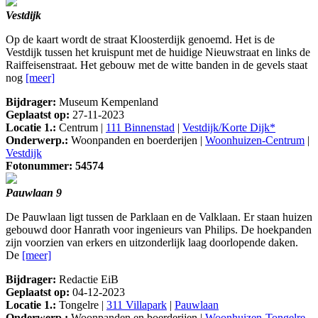
Vestdijk
Op de kaart wordt de straat Kloosterdijk genoemd. Het is de
Vestdijk tussen het kruispunt met de huidige Nieuwstraat en links de
Raiffeisenstraat. Het gebouw met de witte banden in de gevels staat
nog
[meer]
Bijdrager:
Museum Kempenland
Geplaatst op:
27-11-2023
Locatie 1.:
Centrum |
111 Binnenstad
|
Vestdijk/Korte Dijk*
Onderwerp.:
Woonpanden en boerderijen |
Woonhuizen-Centrum
|
Vestdijk
Fotonummer: 54574
Pauwlaan 9
De Pauwlaan ligt tussen de Parklaan en de Valklaan. Er staan huizen
gebouwd door Hanrath voor ingenieurs van Philips. De hoekpanden
zijn voorzien van erkers en uitzonderlijk laag doorlopende daken.
De
[meer]
Bijdrager:
Redactie EiB
Geplaatst op:
04-12-2023
Locatie 1.:
Tongelre |
311 Villapark
|
Pauwlaan
Onderwerp.:
Woonpanden en boerderijen |
Woonhuizen-Tongelre