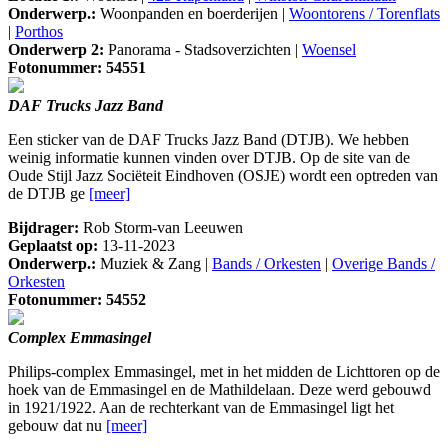
Onderwerp.:
Woonpanden en boerderijen |
Woontorens / Torenflats
|
Porthos
Onderwerp 2:
Panorama - Stadsoverzichten |
Woensel
Fotonummer: 54551
DAF Trucks Jazz Band
Een sticker van de DAF Trucks Jazz Band (DTJB). We hebben
weinig informatie kunnen vinden over DTJB. Op de site van de
Oude Stijl Jazz Sociëteit Eindhoven (OSJE) wordt een optreden van
de DTJB ge
[meer]
Bijdrager:
Rob Storm-van Leeuwen
Geplaatst op:
13-11-2023
Onderwerp.:
Muziek & Zang |
Bands / Orkesten
|
Overige Bands /
Orkesten
Fotonummer: 54552
Complex Emmasingel
Philips-complex Emmasingel, met in het midden de Lichttoren op de
hoek van de Emmasingel en de Mathildelaan. Deze werd gebouwd
in 1921/1922. Aan de rechterkant van de Emmasingel ligt het
gebouw dat nu
[meer]