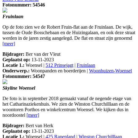
Fotonummer: 54546
Fruinlaan
Op de foto zien we de Robert Fruin-flat aan de Fruinlaan. De wijk,
tussen de Oude Bosschebaan en de Huizingalaan, en ook deze straat
werden in de jaren zestig aangelegd. De flat en straat zijn genoemd
[meer]
Bijdrager:
Ber van der Vleut
Geplaatst op:
13-11-2023
Locatie 1.:
Woensel |
512 Prinsejagt
|
Fruinlaan
Onderwerp.:
Woonpanden en boerderijen |
Woonhuizen-Woensel
Fotonummer: 54547
Skyline Woensel
De foto is in september 2018 gemaakt vanaf de negende etage van
het Catharinaziekenhuis. We zien de Winston Churchilllaan en de
woontoren Porthos en winkelcentrum Woensel. We kijken dus in
noordoostel
[meer]
Bijdrager:
Bert van Herk
Geplaatst op:
13-11-2023
Locatie 1.:
Woensel |
425 Rapenland
|
Winston Churchilllaan