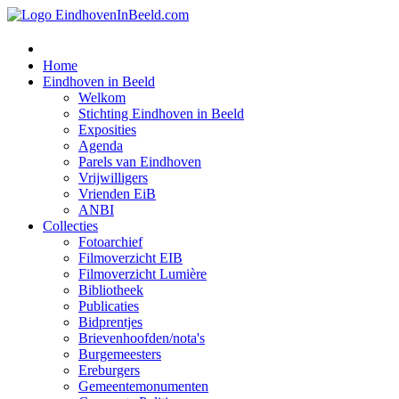
Home
Eindhoven in Beeld
Welkom
Stichting Eindhoven in Beeld
Exposities
Agenda
Parels van Eindhoven
Vrijwilligers
Vrienden EiB
ANBI
Collecties
Fotoarchief
Filmoverzicht EIB
Filmoverzicht Lumière
Bibliotheek
Publicaties
Bidprentjes
Brievenhoofden/nota's
Burgemeesters
Ereburgers
Gemeentemonumenten