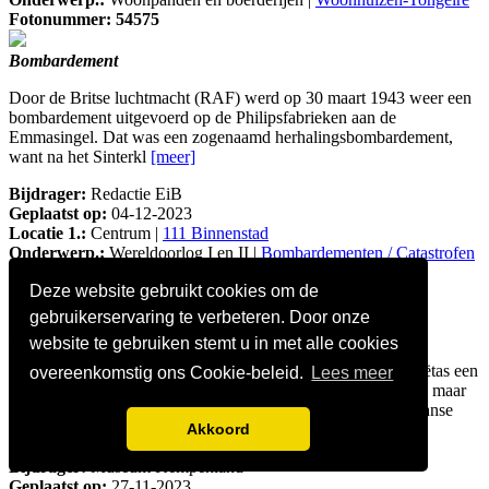
Fotonummer: 54575
Bombardement
Door de Britse luchtmacht (RAF) werd op 30 maart 1943 weer een
bombardement uitgevoerd op de Philipsfabrieken aan de
Emmasingel. Dat was een zogenaamd herhalingsbombardement,
want na het Sinterkl
[meer]
Bijdrager:
Redactie EiB
Geplaatst op:
04-12-2023
Locatie 1.:
Centrum |
111 Binnenstad
Onderwerp.:
Wereldoorlog I en II |
Bombardementen / Catastrofen
|
1943 - 30 maart
Deze website gebruikt cookies om de
Fotonummer: 54578
gebruikerservaring te verbeteren. Door onze
Harmonie Sobriëtas
website te gebruiken stemt u in met alle cookies
Op 7 augustus 1904 werd aan de Woenselse harmonie Sobriëtas een
overeenkomstig ons Cookie-beleid.
Lees meer
nieuw drapeau aangeboden. Nu noemen we dat een vaandel, maar
dat was begin vorige eeuw niet chic genoeg, dus werd de Franse
Akkoord
term ge
[meer]
Bijdrager:
Museum Kempenland
Geplaatst op:
27-11-2023