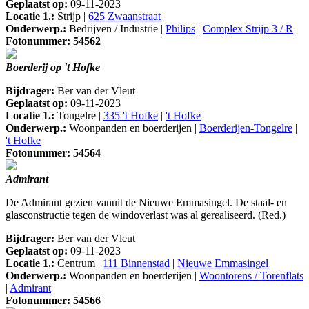
Geplaatst op:
09-11-2023
Locatie 1.:
Strijp |
625 Zwaanstraat
Onderwerp.:
Bedrijven / Industrie |
Philips
|
Complex Strijp 3 / R
Fotonummer: 54562
Boerderij op 't Hofke
Bijdrager:
Ber van der Vleut
Geplaatst op:
09-11-2023
Locatie 1.:
Tongelre |
335 't Hofke
|
't Hofke
Onderwerp.:
Woonpanden en boerderijen |
Boerderijen-Tongelre
|
't Hofke
Fotonummer: 54564
Admirant
De Admirant gezien vanuit de Nieuwe Emmasingel. De staal- en
glasconstructie tegen de windoverlast was al gerealiseerd. (Red.)
Bijdrager:
Ber van der Vleut
Geplaatst op:
09-11-2023
Locatie 1.:
Centrum |
111 Binnenstad
|
Nieuwe Emmasingel
Onderwerp.:
Woonpanden en boerderijen |
Woontorens / Torenflats
|
Admirant
Fotonummer: 54566