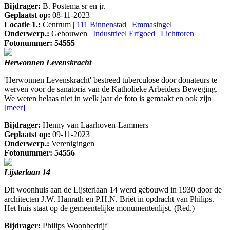
Bijdrager:
B. Postema sr en jr.
Geplaatst op:
08-11-2023
Locatie 1.:
Centrum |
111 Binnenstad
|
Emmasingel
Onderwerp.:
Gebouwen |
Industrieel Erfgoed
|
Lichttoren
Fotonummer: 54555
Herwonnen Levenskracht
'Herwonnen Levenskracht' bestreed tuberculose door donateurs te
werven voor de sanatoria van de Katholieke Arbeiders Beweging.
We weten helaas niet in welk jaar de foto is gemaakt en ook zijn
[meer]
Bijdrager:
Henny van Laarhoven-Lammers
Geplaatst op:
09-11-2023
Onderwerp.:
Verenigingen
Fotonummer: 54556
Lijsterlaan 14
Dit woonhuis aan de Lijsterlaan 14 werd gebouwd in 1930 door de
architecten J.W. Hanrath en P.H.N. Briët in opdracht van Philips.
Het huis staat op de gemeentelijke monumentenlijst. (Red.)
Bijdrager:
Philips Woonbedrijf