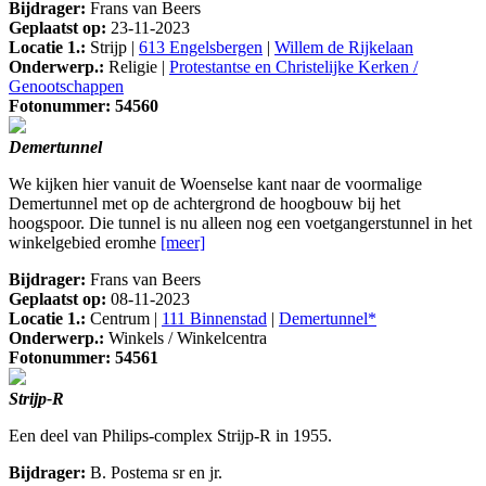
Bijdrager:
Frans van Beers
Geplaatst op:
23-11-2023
Locatie 1.:
Strijp |
613 Engelsbergen
|
Willem de Rijkelaan
Onderwerp.:
Religie |
Protestantse en Christelijke Kerken /
Genootschappen
Fotonummer: 54560
Demertunnel
We kijken hier vanuit de Woenselse kant naar de voormalige
Demertunnel met op de achtergrond de hoogbouw bij het
hoogspoor. Die tunnel is nu alleen nog een voetgangerstunnel in het
winkelgebied eromhe
[meer]
Bijdrager:
Frans van Beers
Geplaatst op:
08-11-2023
Locatie 1.:
Centrum |
111 Binnenstad
|
Demertunnel*
Onderwerp.:
Winkels / Winkelcentra
Fotonummer: 54561
Strijp-R
Een deel van Philips-complex Strijp-R in 1955.
Bijdrager:
B. Postema sr en jr.