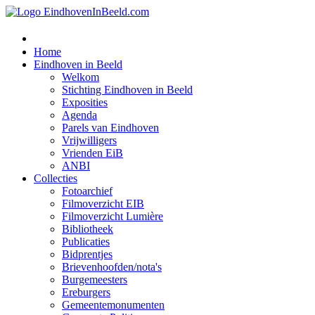
Home
Eindhoven in Beeld
Welkom
Stichting Eindhoven in Beeld
Exposities
Agenda
Parels van Eindhoven
Vrijwilligers
Vrienden EiB
ANBI
Collecties
Fotoarchief
Filmoverzicht EIB
Filmoverzicht Lumière
Bibliotheek
Publicaties
Bidprentjes
Brievenhoofden/nota's
Burgemeesters
Ereburgers
Gemeentemonumenten