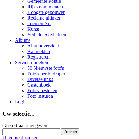
Gemeente Politie
Rijksmonumenten
Hoogste gebouwen
Reclame uitingen
Toen en Nu
Kunst
Verhalen/Gedichten
Albums
Albumoverzicht
Aanmelden
Registreren
Servicerubrieken
50 Nieuwste foto's
Foto's per bijdrager
Diverse links
Gastenboek
Foto's bestellen
Foto insturen
Login
Uw selectie...
Geen straat opgegeven!
Uitgebreid zoeken